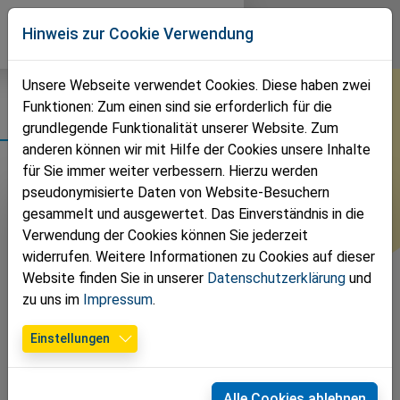
Direkt zur Hauptnavigation springen
Direkt zum Inhalt springen
W
Hinweis zur Cookie Verwendung
Volkspartei
Waidhofen an der Ybbs
News
Unsere Webseite verwendet Cookies. Diese haben zwei
Funktionen: Zum einen sind sie erforderlich für die
Team
Gemeinde
grundlegende Funktionalität unserer Website. Zum
anderen können wir mit Hilfe der Cookies unsere Inhalte
Termine
für Sie immer weiter verbessern. Hierzu werden
pseudonymisierte Daten von Website-Besuchern
Fotos
gesammelt und ausgewertet. Das Einverständnis in die
Verwendung der Cookies können Sie jederzeit
Zeitungen
widerrufen. Weitere Informationen zu Cookies auf dieser
Website finden Sie in unserer
Datenschutzerklärung
und
Kontakt
zu uns im
Impressum
.
Einstellungen
Mag. Werner
Mario Wührer
Alle Cookies ablehnen