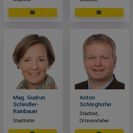
E-Mail schreiben
E-Mail schreibe
Mag. Gudrun
Anton
Schindler-
Schörghofer
Rainbauer
Stadtrat,
Stadträtin
Ortsvorsteher